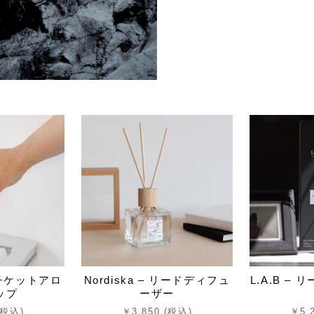
 エチケットアロ
Nordiska – リードディフュ
L.A.B –
ップ
ーザー
(税込)
￥3,850 (税込)
￥5,