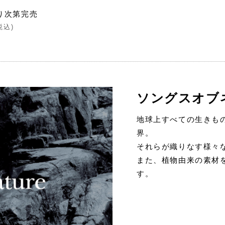
油
り次第完売
税込)
ソングスオブ
地球上すべての生きも
界。
それらが織りなす様々
また、植物由来の素材
す。