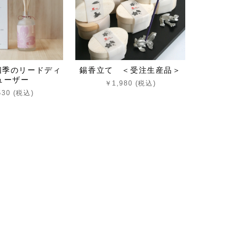
 – 四季のリードディ
錫香立て ＜受注生産品＞
ューザー
￥1,980 (税込)
530 (税込)