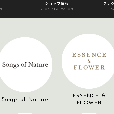
介
ショップ情報
フレ
DS
SHOP INFORMATION
FRA
ESSENCE &
Songs of Nature
FLOWER