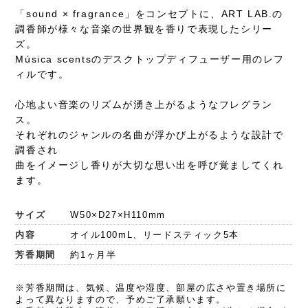
「sound × fragrance」をコンセプトに、ART LAB.の
調香師が様々な音楽の世界観を香りで表現したシリー
ズ。
Música scentsのデスクトップディフューザー用のレフ
ィルです。
心地よい音楽のリズムが湧き上がるようなフレグラン
ス。
それぞれのジャンルの名曲が浮かび上がるような設計で
調香され
曲をイメージし香りが大切な思い出を呼び覚ましてくれ
ます。
サイズ
W50×D27×H110mm
内容
オイル100mL、リードスティック5本
芳香期間
約1ヶ月半
※芳香期間は、気候、温度や湿度、部屋の広さや置き場所に
よって異なりますので、予めご了承願います。