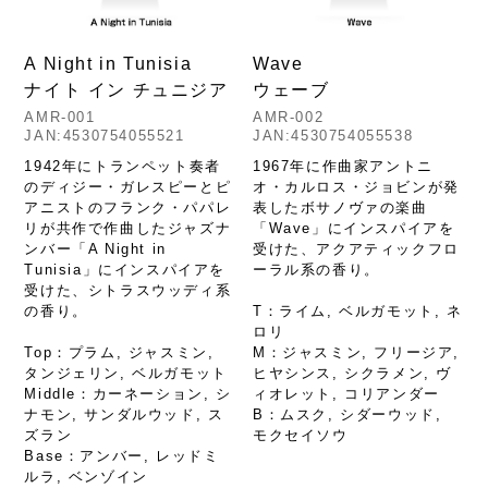
A Night in Tunisia
Wave
ナイト イン チュニジア
ウェーブ
AMR-001
AMR-002
JAN:4530754055521
JAN:4530754055538
1942年にトランペット奏者
1967年に作曲家アントニ
のディジー・ガレスピーとピ
オ・カルロス・ジョビンが発
アニストのフランク・パパレ
表したボサノヴァの楽曲
リが共作で作曲したジャズナ
「Wave」にインスパイアを
ンバー「A Night in
受けた、アクアティックフロ
Tunisia」にインスパイアを
ーラル系の香り。
受けた、シトラスウッディ系
の香り。
T：ライム, ベルガモット, ネ
ロリ
Top：プラム, ジャスミン,
M：ジャスミン, フリージア,
タンジェリン, ベルガモット
ヒヤシンス, シクラメン, ヴ
Middle：カーネーション, シ
ィオレット, コリアンダー
ナモン, サンダルウッド, ス
B：ムスク, シダーウッド,
ズラン
モクセイソウ
Base：アンバー, レッドミ
ルラ, ベンゾイン