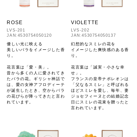
ROSE
VIOLETTE
LVS-201
LVS-202
JAN:4530754050120
JAN:4530754050137
優しい光に映える
幻想的なスミレの花を
美しいバラをイメージした香
イメージした爽快感のある香
り。
り。
花言葉は「愛・美」。
花言葉は「誠実・小さな幸
昔から多くの人に愛されてき
せ」。
たバラの花。ギリシャ神話で
フランスの皇帝ナポレオンは
は、愛の女神アフロディーテ
「父なるスミレ」と呼ばれる
が誕生したとき、空からバラ
ほどスミレを愛し、毎年、妻
の花びらが降ってきたと言わ
ジョセフィーヌとの結婚記念
れています。
日にスミレの花束を贈ったと
言われています。