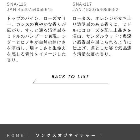
SNA-116
SNA-117
JAN:4530754058645
JAN:4530754058652
トップのパイン、ローズマリ
ロータス、オレンジが立ち上
ー、カシスの爽やかな香りが
り透明感のある香りに、ミド
広がり、すっと通る清涼感を
ルにはローズを配し上品さを
ミドルのバンブーで表現。シ
演出。サンダルウッドで奥深
ダーとヒノキが自然の静けさ
い残香感を感じられるように
を演出し、瑞々しさと生命力
仕上げ、凛とした姿で気品漂
を感じる青竹をイメージした
う清楚な蓮の香り。
香り。
BACK TO LIST
HOME
ソングスオブネイチャー