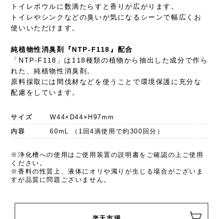
トイレボウルに数滴たらすと香りが広がります。
トイレやシンクなどの臭いが気になるシーンで幅広くお
使いいただけます。
純植物性消臭剤『NTP-F118』配合
「NTP-F118」は118種類の植物から抽出した成分で作ら
れた、純植物性消臭剤。
原料採取には間伐材などを使うことで環境保護に充分な
配慮をしています。
サイズ
W44×D44×H97mm
内容
60mL （1回4滴使用で約300回分）
※浄化槽への使用はご使用装置の説明書をご確認の上ご使用
ください。
※香料の性質上、液体にオリや濁りが生じる場合がございま
すが品質に問題ございません。
楽天市場