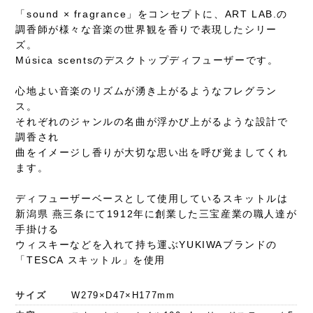
「sound × fragrance」をコンセプトに、ART LAB.の
調香師が様々な音楽の世界観を香りで表現したシリー
ズ。
Música scentsのデスクトップディフューザーです。
心地よい音楽のリズムが湧き上がるようなフレグラン
ス。
それぞれのジャンルの名曲が浮かび上がるような設計で
調香され
曲をイメージし香りが大切な思い出を呼び覚ましてくれ
ます。
ディフューザーベースとして使用しているスキットルは
新潟県 燕三条にて1912年に創業した三宝産業の職人達が
手掛ける
ウィスキーなどを入れて持ち運ぶYUKIWAブランドの
「TESCA スキットル」を使用
サイズ
W279×D47×H177mm