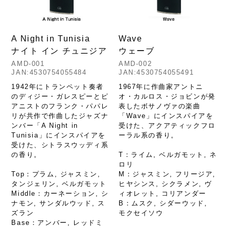
A Night in Tunisia
Wave
ナイト イン チュニジア
ウェーブ
AMD-001
AMD-002
JAN:4530754055484
JAN:4530754055491
1942年にトランペット奏者
1967年に作曲家アントニ
のディジー・ガレスピーとピ
オ・カルロス・ジョビンが発
アニストのフランク・パパレ
表したボサノヴァの楽曲
リが共作で作曲したジャズナ
「Wave」にインスパイアを
ンバー「A Night in
受けた、アクアティックフロ
Tunisia」にインスパイアを
ーラル系の香り。
受けた、シトラスウッディ系
の香り。
T：ライム, ベルガモット, ネ
ロリ
Top：プラム, ジャスミン,
M：ジャスミン, フリージア,
タンジェリン, ベルガモット
ヒヤシンス, シクラメン, ヴ
Middle：カーネーション, シ
ィオレット, コリアンダー
ナモン, サンダルウッド, ス
B：ムスク, シダーウッド,
ズラン
モクセイソウ
Base：アンバー, レッドミ