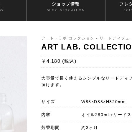
介
ショップ情報
フレ
DS
SHOP INFORMATION
FRA
アート・ラボ コレクション - リードディフュ
ART LAB. COLLEC
￥4,180 (税込)
大容量で長く使えるシンプルなリードディ
頂けます。
サイズ
W85×D85×H320mm
内容
オイル280mL+リード
芳香期間
約3ヶ月