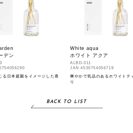
arden
White aqua
ーデン
ホワイト アクア
0
ALBD-011
0754056290
JAN:4530754056719
じる日本庭園をイメージした香
爽やかで気品のあるホワイトテ
り
BACK TO LIST