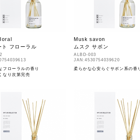
loral
Musk savon
ート フローラル
ムスク サボン
2
ALBD-003
0754039613
JAN:4530754039620
なフローラルの香り
柔らかな心安らぐサボン系の香
くなり次第完売