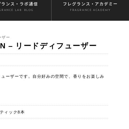
グランス
・ラボ通信
フレグランス
・アカデミー
GRANCE LAB. BLOG
FRAGRANCE ACADEMY
ーザー
TION – リードディフューザー
フューザーです。自分好みの空間で、香りをお楽しみ
スティック8本