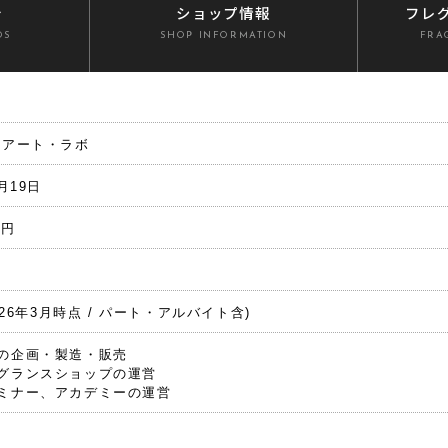
介
ショップ情報
フレ
DS
SHOP INFORMATION
FRA
 アート・ラボ
3月19日
千円
2026年3月時点 / パート・アルバイト含)
の企画・製造・販売
グランスショップの運営
ミナー、アカデミーの運営