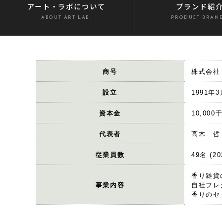
アート・ラボ
について
ブランド紹
ABOUT ART LAB.
PRODUCT BRAN
商号
株式会社
設立
1991年
資本金
10,000
代表者
高木 哲
従業員数
49名 (
香り雑貨
事業内容
自社フレ
香りのセ