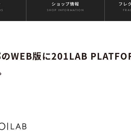
介
ショップ情報
フレ
DS
SHOP INFORMATION
FRA
WEB版に201LAB PLATFO
。