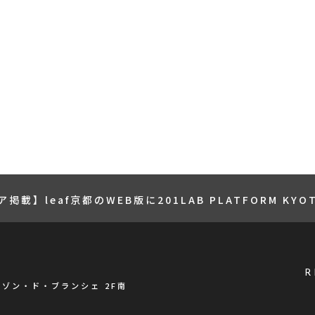
掲載】leaf京都のWEB版に201LAB PLATFORM K
R
メゾン・ド・ブランシェ 2F南