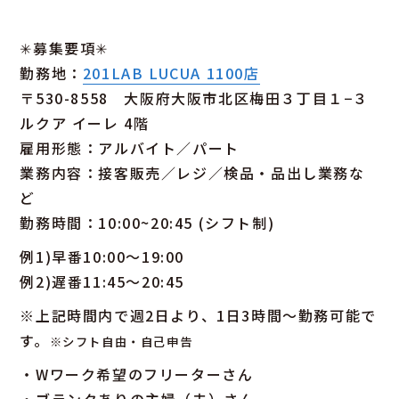
✳︎募集要項✳︎
勤務地：
201LAB LUCUA 1100店
〒530-8558 大阪府大阪市北区梅田３丁目１−３
ルクア イーレ 4階
雇用形態：アルバイト／パート
業務内容：接客販売／レジ／検品・品出し業務な
ど
勤務時間：10:00~20:45 (シフト制)
例1)早番10:00～19:00
例2)遅番11:45～20:45
※上記時間内で週2日より、1日3時間～勤務可能で
す。
※シフト自由・自己申告
・Wワーク希望のフリーターさん
・ブランクありの主婦（夫）さん