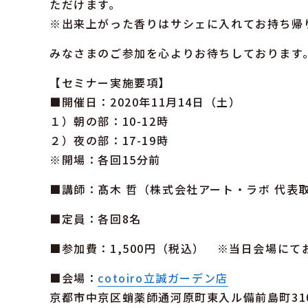
ただけます。
※出来上がった香りはサシェに入れてお持ち帰
みなさまのご参加を心よりお待ちしております
【セミナー実施要項】
■開催日：2020年11月14日（土）
１）朝の部：10-12時
２）夜の部：17-19時
※開場：各回15分前
■講師：髙木 哲（株式会社アート・ラボ 代表
■定員：各回8名
■参加費：1,500円（税込） ※当日会場に
■会場：
cotoiro立誠ガーデン店
京都市中京区蛸薬師通河原町東入ル備前島町31