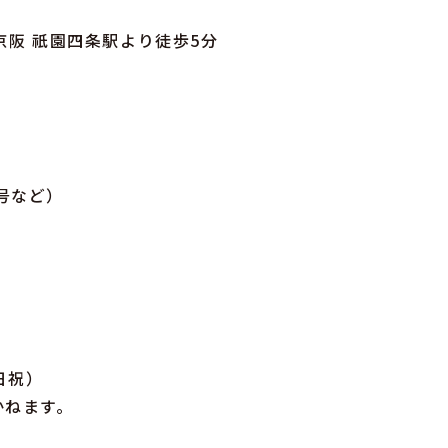
京阪 祇園四条駅より徒歩5分
号など）
日祝）
かねます。