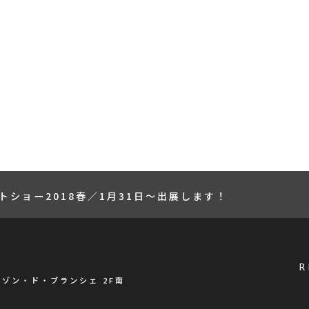
トショー2018春／1月31日～出展します！
R
メゾン・ド・ブランシェ 2F南