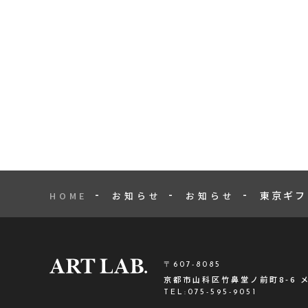
東京ギフ
HOME
お知らせ
お知らせ
〒607-8085
京都市山科区竹鼻堂ノ前町8-6 
TEL:
075-595-9051