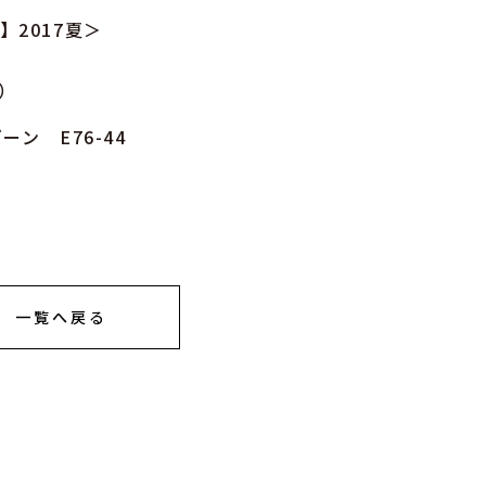
】2017夏＞
で）
ン E76-44
一覧へ戻る