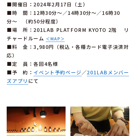
■開催日：2024年2月17日（土）
■時 間：12時30分〜／14時30分〜／16時30
分〜 （約50分程度）
■場 所：201LAB PLATFORM KYOTO 2階 リ
チャードルーム
＜MAP＞
■料 金：3,980円（税込・各種カード電子決済対
応）
■定 員：各回4名様
■予 約：
イベント予約ページ
／
201LABメンバー
ズアプリ
にて