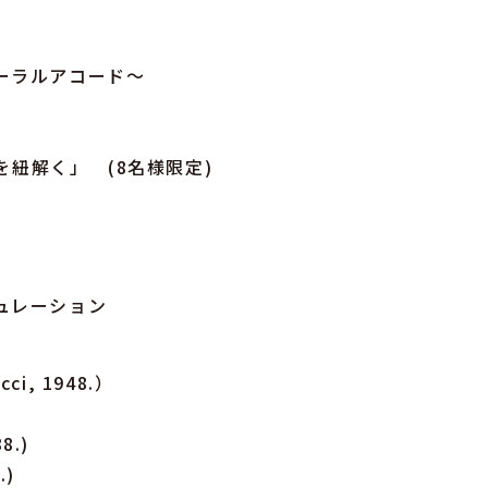
ーラルアコード〜
を紐解く」 (8名様限定)
ュレーション
す。
ci, 1948.）
8.)
.)