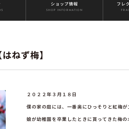
介
ショップ情報
フレ
DS
SHOP INFORMATION
FRA
【はねず梅】
２０２２年３月１８日
僕の家の庭には、一番奥にひっそりと紅梅が
娘が幼稚園を卒業したときに貰ってきた梅の