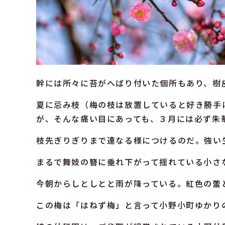
幹には所々に苔がへばり付いた個所もあり、樹
夏に忌み枝（梅の枝は放置していると好き勝手
が、そんな痛い目にあっても、３月には必ず朱
枝先ぎりぎりまで連なる様につけるのだ。強い
まるで舞妓の簪に垂れ下がって揺れている小さ
今朝からしとしとと雨が降っている。紅色の蕾
この梅は「はねず梅」と言って小野小町ゆかり