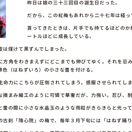
昨日は娘の三十三回目の誕生日だった。
だから、この紅梅もあれから二十七年は経っ
貰ってきたときは、片手でも持てるほどのか
ートルほどに成長している。
皮は煤けて黒ずんでしまった。
に方角をわきまえずにどこまでも伸びてゆく。それを忌
華色（はねずいろ）の小さな蕾を付ける。
生命力にこちらが圧倒されてしまう。感服させられてし
な摘まみ細工のように可憐で華奢だが、力強い。忍び、
と蕾の間に小さな水晶玉のような雨粒がきらきらと光っ
の古刹「隋心院」の梅で、毎年３月下旬には「はねず踊