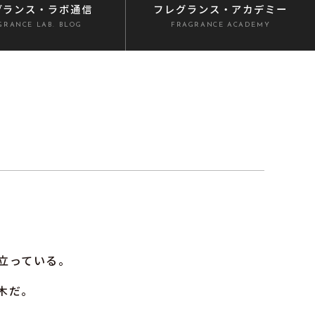
グランス
・ラボ通信
フレグランス
・アカデミー
GRANCE LAB. BLOG
FRAGRANCE ACADEMY
立っている。
木だ。