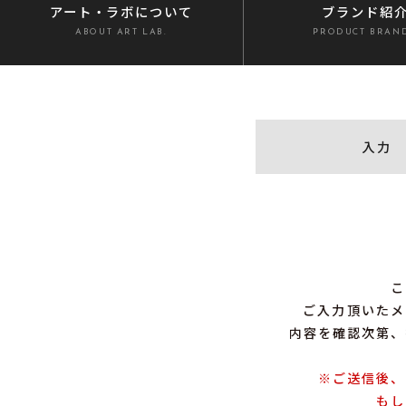
アート・ラボ
について
ブランド紹
ABOUT ART LAB.
PRODUCT BRAN
入力
こ
ご入力頂いたメ
内容を確認次第、
※ご送信後、
もし